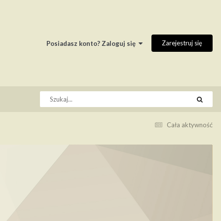
Zarejestruj się
Posiadasz konto? Zaloguj się
Cała aktywność