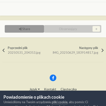
Share
Obserwujący
0
Poprzedni plik
Następny plik
20250531_204353.jpg
IMG_20250629_183914817.jpg
Język
Kontakt
Ciasteczka
Copyright © Modelwork.pl
Powiadomienie o plikach cookie
Powered by Invision Community
Umieściliśmy na Twoim urządzeniu
pliki cookie
, aby pomóc Ci