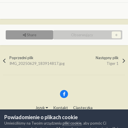
Share
Obserwujący
0
Poprzedni plik
Następny plik
IMG_20250629_183914817.jpg
Tiger 1
Język
Kontakt
Ciasteczka
Copyright © Modelwork.pl
Powiadomienie o plikach cookie
Powered by Invision Community
Umieściliśmy na Twoim urządzeniu
pliki cookie
, aby pomóc Ci