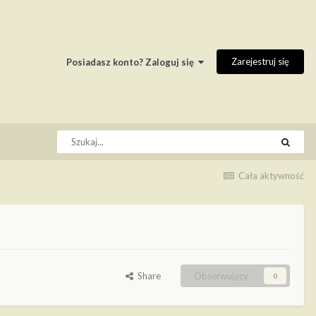
Zarejestruj się
Posiadasz konto? Zaloguj się
Cała aktywność
Share
Obserwujący
0