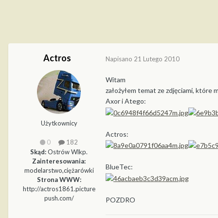
Actros
Napisano
21 Lutego 2010
Witam
założyłem temat ze zdjęciami, które
Axor i Atego:
Użytkownicy
Actros:
0
182
Skąd:
Ostrów Wlkp.
Zainteresowania:
BlueTec:
modelarstwo,ciężarówki
Strona WWW:
http://actros1861.picture
push.com/
POZDRO