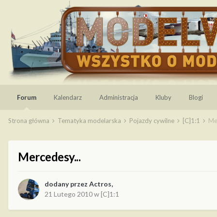
Forum
Kalendarz
Administracja
Kluby
Blogi
Strona główna
Tematyka modelarska
Pojazdy cywilne
[C]1:1
Me
Mercedesy...
dodany przez
Actros
,
21 Lutego 2010
w
[C]1:1