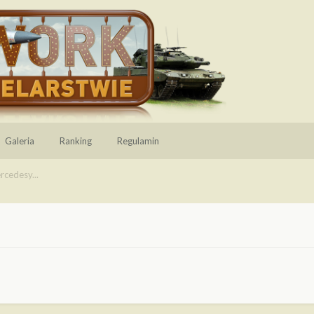
Galeria
Ranking
Regulamin
rcedesy...