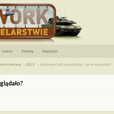
Galeria
Ranking
Regulamin
rzeń kosmiczna
[L]1:1
Grumman Duck na pokładzie - jak to wyglądało?
yglądało?