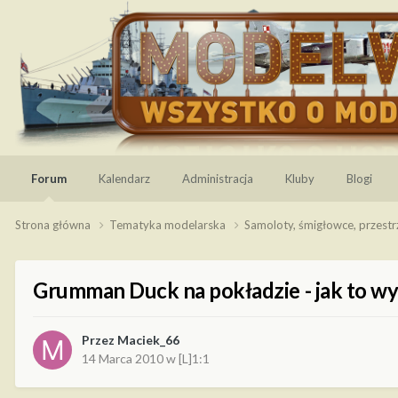
Forum
Kalendarz
Administracja
Kluby
Blogi
Strona główna
Tematyka modelarska
Samoloty, śmigłowce, przest
Grumman Duck na pokładzie - jak to w
Przez
Maciek_66
14 Marca 2010
w
[L]1:1