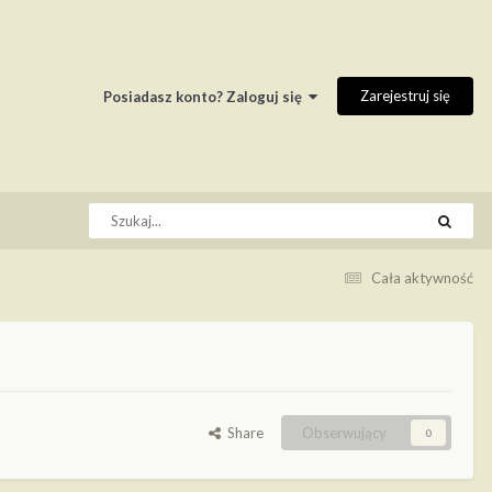
Zarejestruj się
Posiadasz konto? Zaloguj się
Cała aktywność
Share
Obserwujący
0