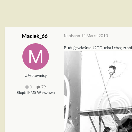
Maciek_66
Napisano
14 Marca 2010
Buduję właśnie J2F Ducka i chcę zrob
Użytkownicy
0
79
Skąd:
IPMS Warszawa