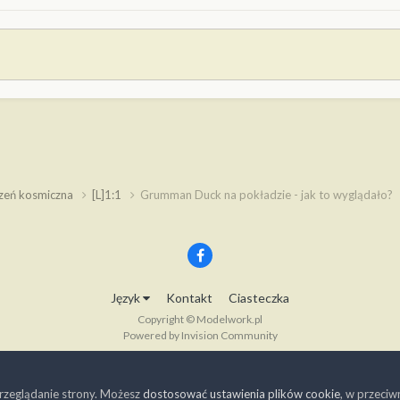
rzeń kosmiczna
[L]1:1
Grumman Duck na pokładzie - jak to wyglądało?
Język
Kontakt
Ciasteczka
Copyright © Modelwork.pl
Powered by Invision Community
rzeglądanie strony. Możesz
dostosować ustawienia plików cookie
, w przeci