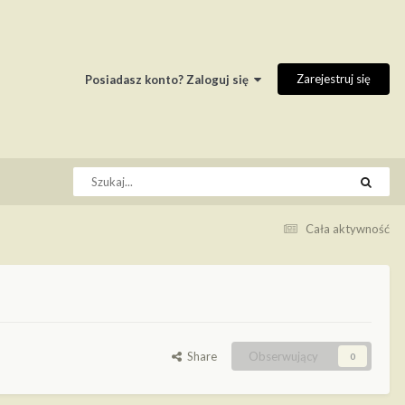
Zarejestruj się
Posiadasz konto? Zaloguj się
Cała aktywność
Share
Obserwujący
0