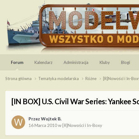
Forum
Kalendarz
Administracja
Kluby
Blogi
Strona główna
Tematyka modelarska
Różne
[R]Nowości i In-Bo
[IN BOX] U.S. Civil War Series: Yankee S
Przez
Wojtek B.
16 Marca 2010
w
[R]Nowości i In-Boxy