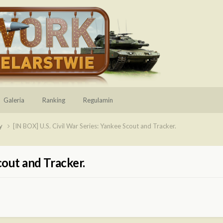
Galeria
Ranking
Regulamin
xy
[IN BOX] U.S. Civil War Series: Yankee Scout and Tracker.
cout and Tracker.