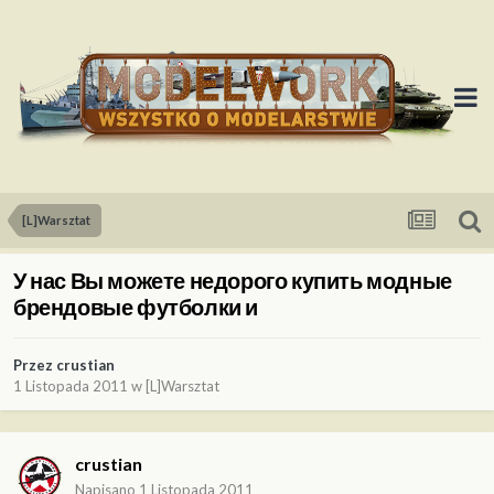
[L]Warsztat
У нас Вы можете недорого купить модные
брендовые футболки и
Przez
crustian
1 Listopada 2011
w
[L]Warsztat
crustian
Napisano
1 Listopada 2011