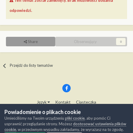
Ten temat został zamknięty. Brak możliwości dodania
odpowiedzi.
Share
Obserwujący
0
Przejdź do listy tematów
Język
Kontakt
Ciasteczka
Copyright © Modelwork.pl
Powiadomienie o plikach cookie
Powered by Invision Community
Umieściliśmy na Twoim urządzeniu
pliki cookie
, aby pomóc Ci
usprawnić przeglądanie strony. Możesz
dostosować ustawienia plików
cookie
, w przeciwnym wypadku zakładamy, że wyrażasz na to zgodę.