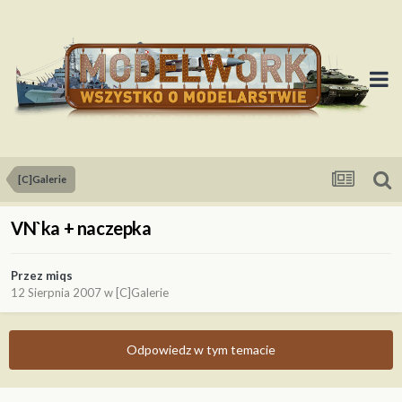
[C]Galerie
VN`ka + naczepka
Przez
miqs
12 Sierpnia 2007
w
[C]Galerie
Odpowiedz w tym temacie