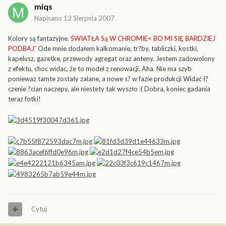
miqs
Napisano
12 Sierpnia 2007
Kolory są fantazyjne.
ŚWIATŁA Są W CHROMIE< BO MI SIĘ BARDZIEJ
PODBAJˇ
Ode mnie dodałem kalkomanie, tr?by, tabliczki, kostki,
kapelusz, gazetke, przewody agregat oraz anteny. Jestem zadowolony
z efektu, choc widac, że to model z renowacji. Aha. Nie ma szyb
poniewaz tamte zostały zalane, a nowe s? w fazie produkcji Widać ł?
czenie ?cian naczepy, ale niestety tak wyszło :( Dobra, koniec gadania
teraz fotki!
Cytuj