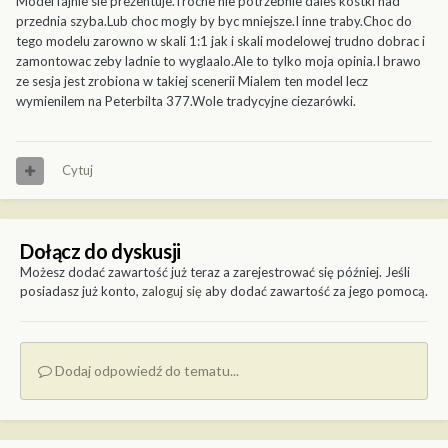
Model fajnie sie prezentuje.Troche nie potrzebnie dales kostki nad
przednia szyba.Lub choc mogly by byc mniejsze.I inne traby.Choc do
tego modelu zarowno w skali 1:1 jak i skali modelowej trudno dobrac i
zamontowac zeby ladnie to wyglaalo.Ale to tylko moja opinia.I brawo
ze sesja jest zrobiona w takiej scenerii Mialem ten model lecz
wymienilem na Peterbilta 377.Wole tradycyjne ciezarówki.
Cytuj
Dołącz do dyskusji
Możesz dodać zawartość już teraz a zarejestrować się później. Jeśli
posiadasz już konto,
zaloguj się
aby dodać zawartość za jego pomocą.
Dodaj odpowiedź do tematu...