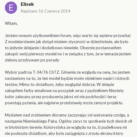
Elisek
Napisano
16 Czerwca 2014
Witam,
Jestem nowym użytkownikiem forum, więc warto się wpierw przywitać
Z modelarstwem jak dotąd miałem styczność w dzieciństwie, ale było
to jedynie sklejanie i dodatkowo niewiele. Obecnie postanowiłem
zakupić swój pierwszy model no i w związku z tym, że w temacie jestem
zielony przybywam po porady
Wybór padł na T-34/76 ChTZ. Głównie ze względu na cenę, bo jestem
nastawiony na to, że ten model będzie moim obiektem nauki i różnych
testów. Mimo to chciałbym, żeby wyglądał dobrze. W sklepie
zakupiłem farby emaliowe na początek wraz z pędzelkiem Niestety
kolor zalecany przez producenta jakoś mi nie podchodzi i teraz
powstają pytania, ale najpierw przedstawię może zamysł projektu.
Myślałem nad zrobieniem dioramy zaczynając od wykonania czołgu, a
następnie Niemieckiego Paka. Ogólny zarys to spotkanie tych dwóch sił
w błotnistym terenie. Kolorystyka ze względu na to, iż pudełkowa mi
nie podeszła chciałbym, aby była zaciągnięta z zrzutu ekranu który