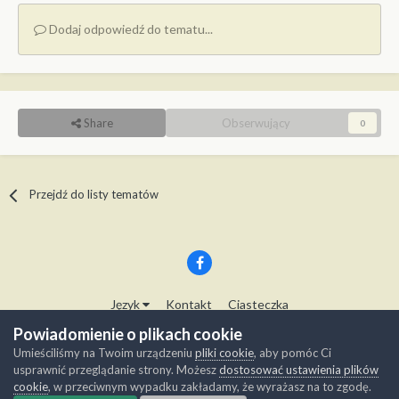
Dodaj odpowiedź do tematu...
Share
Obserwujący
0
Przejdź do listy tematów
Język
Kontakt
Ciasteczka
Copyright © Modelwork.pl
Powiadomienie o plikach cookie
Powered by Invision Community
Umieściliśmy na Twoim urządzeniu
pliki cookie
, aby pomóc Ci
usprawnić przeglądanie strony. Możesz
dostosować ustawienia plików
cookie
, w przeciwnym wypadku zakładamy, że wyrażasz na to zgodę.