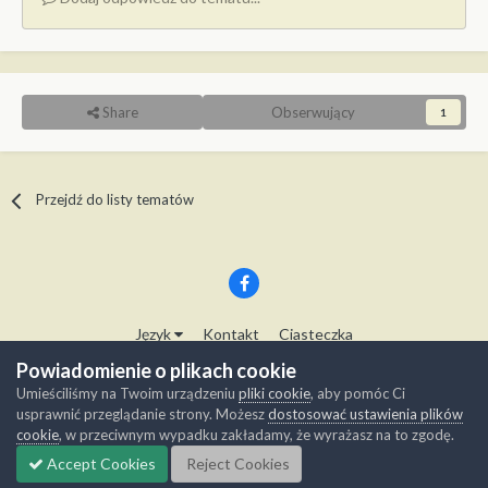
Share
Obserwujący
1
Przejdź do listy tematów
Język
Kontakt
Ciasteczka
Copyright © Modelwork.pl
Powiadomienie o plikach cookie
Powered by Invision Community
Umieściliśmy na Twoim urządzeniu
pliki cookie
, aby pomóc Ci
usprawnić przeglądanie strony. Możesz
dostosować ustawienia plików
cookie
, w przeciwnym wypadku zakładamy, że wyrażasz na to zgodę.
Accept Cookies
Reject Cookies