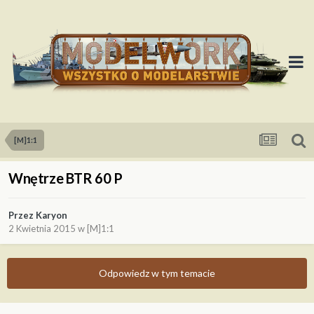
[M]1:1
Wnętrze BTR 60 P
Przez
Karyon
2 Kwietnia 2015
w
[M]1:1
Odpowiedz w tym temacie