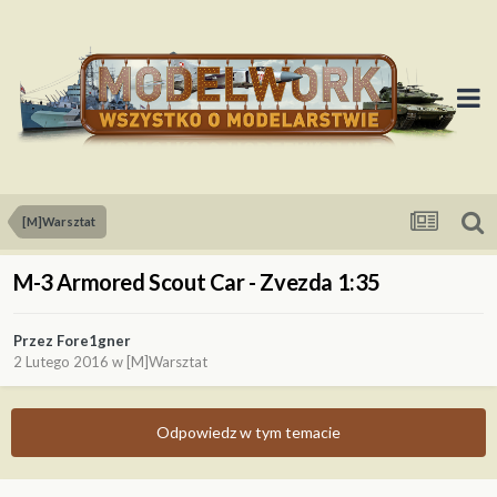
[M]Warsztat
M-3 Armored Scout Car - Zvezda 1:35
Przez
Fore1gner
2 Lutego 2016
w
[M]Warsztat
Odpowiedz w tym temacie