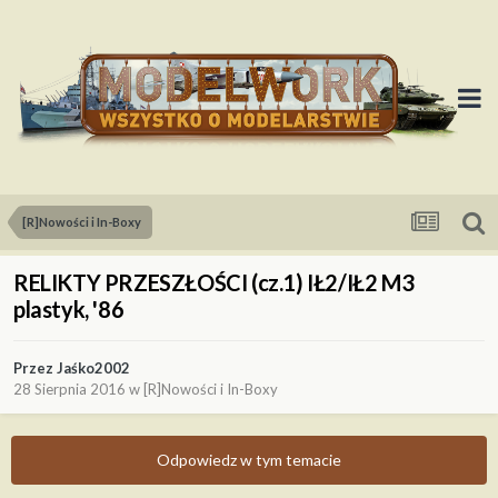
[R]Nowości i In-Boxy
RELIKTY PRZESZŁOŚCI (cz.1) IŁ2/IŁ2 M3
plastyk, '86
Przez
Jaśko2002
28 Sierpnia 2016
w
[R]Nowości i In-Boxy
Odpowiedz w tym temacie