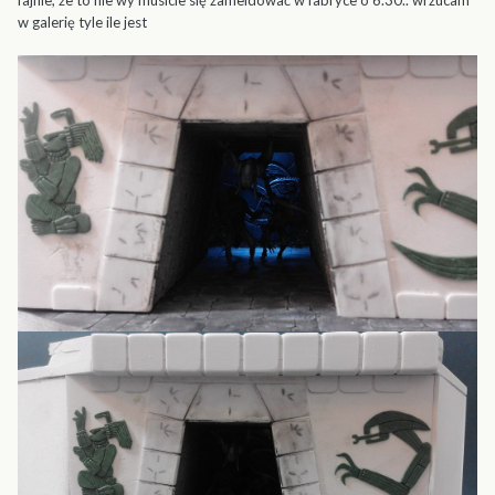
fajnie, że to nie wy musicie się zameldować w fabryce o 6.30.. wrzucam
w galerię tyle ile jest