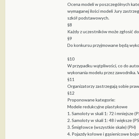
Ocena modeli w poszczególnych kateg
wymaganej ilości modeli Jury zastrze
szkół podstawowych.
§8
Każdy z uczestników może zgłosić dowo
§9
Do konkursu przyjmowane będą wykona
§10
W przypadku wątpliwości, co do auto
wykonania modelu przez zawodnika. W
§11
Organizatorzy zastrzegają sobie praw
§12
Proponowane kategorie:
Modele redukcyjne plastykowe
1. Samoloty w skali 1: 72 i mniejsze (
2. Samoloty w skali 1: 48 i większe (P
3. Śmigłowce (wszystkie skale) (PH)
4. Pojazdy kołowe i gąsienicowe bojow