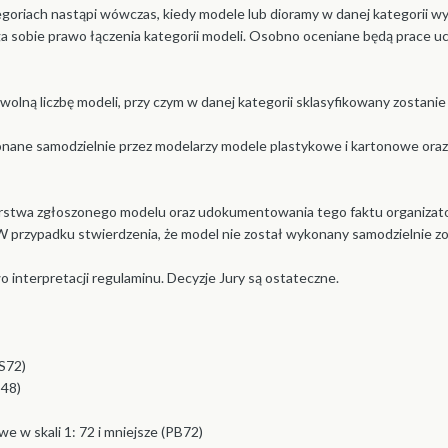
oriach nastąpi wówczas, kiedy modele lub dioramy w danej kategorii wy
ga sobie prawo łączenia kategorii modeli. Osobno oceniane będą prace 
lną liczbę modeli, przy czym w danej kategorii sklasyfikowany zostanie t
ne samodzielnie przez modelarzy modele plastykowe i kartonowe oraz 
rstwa zgłoszonego modelu oraz udokumentowania tego faktu organizatorz
 przypadku stwierdzenia, że model nie został wykonany samodzielnie zo
o interpretacji regulaminu. Decyzje Jury są ostateczne.
PS72)
S48)
e w skali 1: 72 i mniejsze (PB72)