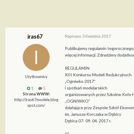
iras67
Napisano
3 Kwietnia 2017
Publikujemy regulamin tegorocznego 
więcej informacji. Zdradzimy dodatko
REGULAMIN
XIII Konkursu Modeli Redukcyjnych
Użytkownicy
„Ogniwko 2017”
i spotkań modelarskich
1
5
Strona WWW:
organizowanych przez Szkolne Koło 
http://iras67modele.blog
„OGNIWKO”
spot.com/
działające przy Zespole Szkół Ekono
im. Janusza Korczaka w Dębicy
Dębica 07- 09. 04. 2017 r.
§1