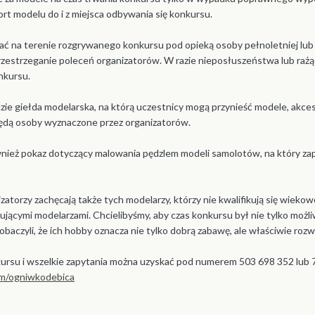
rt modelu do i z miejsca odbywania się konkursu.
ć na terenie rozgrywanego konkursu pod opieką osoby pełnoletniej lub
zestrzeganie poleceń organizatorów. W razie nieposłuszeństwa lub raż
nkursu.
ie giełda modelarska, na którą uczestnicy mogą przynieść modele, akcesor
ędą osoby wyznaczone przez organizatorów.
ównież pokaz dotyczący malowania pędzlem modeli samolotów, na który z
atorzy zachęcają także tych modelarzy, którzy nie kwalifikują się wiek
tkującymi modelarzami. Chcielibyśmy, aby czas konkursu był nie tylko możl
zobaczyli, że ich hobby oznacza nie tylko dobrą zabawę, ale właściwie r
kursu i wszelkie zapytania można uzyskać pod numerem 503 698 352 lub
om/ogniwkodebica