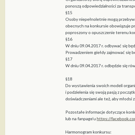
ponoszą odpowiedzialności za transpo
§15
Osoby niepełnoletnie mogą przebywa
obecnych na konkursie obowiązuje pr
poproszony o opuszczenie terenu ko
§16
W dniu 09.04.2017 r. odbywać się będz
Prowadzeniem giełdy zajmować się b
§17
W dniu 09.04.2017 r. odbędzie się r
§18
Do wystawienia swoich modeli organiz
i podzielenia się swoją pasją z począ
doświadczeniami ale też, aby młodsi 
Pozostałe informacje dotyczące kon
lub na fanpage’u
https://facebook.c
Harmonogram konkursu: