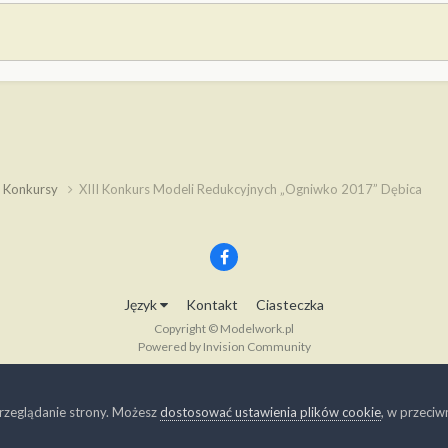
, Konkursy
XIII Konkurs Modeli Redukcyjnych „Ogniwko 2017” Dębica
Język
Kontakt
Ciasteczka
Copyright © Modelwork.pl
Powered by Invision Community
rzeglądanie strony. Możesz
dostosować ustawienia plików cookie
, w przeci