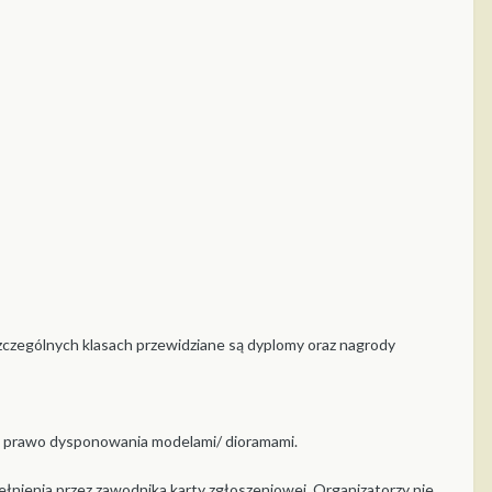
czególnych klasach przewidziane są dyplomy oraz nagrody
ie prawo dysponowania modelami/ dioramami.
nienia przez zawodnika karty zgłoszeniowej. Organizatorzy nie