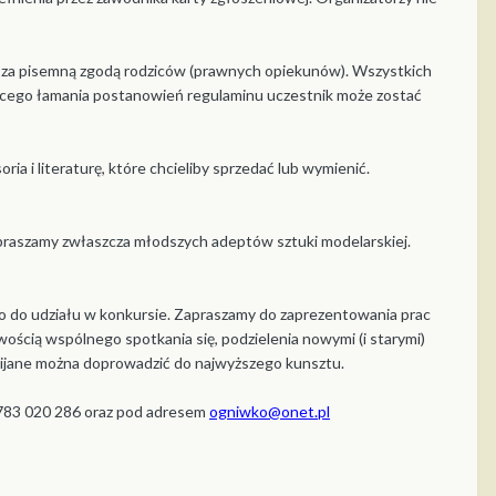
 za pisemną zgodą rodziców (prawnych opiekunów). Wszystkich
ącego łamania postanowień regulaminu uczestnik może zostać
ia i literaturę, które chcieliby sprzedać lub wymienić.
apraszamy zwłaszcza młodszych adeptów sztuki modelarskiej.
owo do udziału w konkursie. Zapraszamy do zaprezentowania prac
iwością wspólnego spotkania się, podzielenia nowymi (i starymi)
ozwijane można doprowadzić do najwyższego kunsztu.
 783 020 286 oraz pod adresem
ogniwko@onet.pl