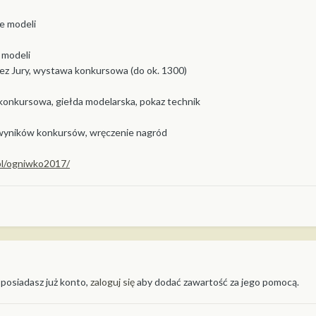
nie modeli
e modeli
ez Jury, wystawa konkursowa (do ok. 1300)
 pokonkursowa, giełda modelarska, pokaz technik
nie wyników konkursów, wręczenie nagród
.pl/ogniwko2017/
 posiadasz już konto,
zaloguj się
aby dodać zawartość za jego pomocą.