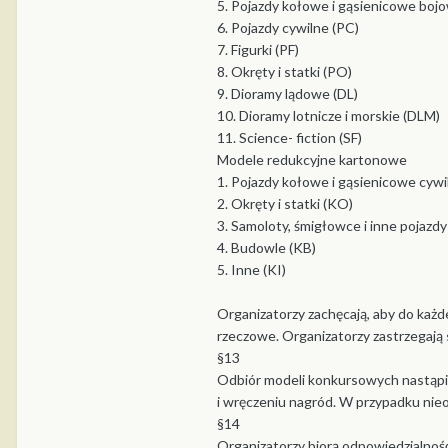
5. Pojazdy kołowe i gąsienicowe bojow
6. Pojazdy cywilne (PC)
7. Figurki (PF)
8. Okręty i statki (PO)
9. Dioramy lądowe (DL)
10. Dioramy lotnicze i morskie (DLM)
11. Science- fiction (SF)
Modele redukcyjne kartonowe
1. Pojazdy kołowe i gąsienicowe cywil
2. Okręty i statki (KO)
3. Samoloty, śmigłowce i inne pojazdy 
4. Budowle (KB)
5. Inne (KI)
Organizatorzy zachęcają, aby do każ
rzeczowe. Organizatorzy zastrzegają
§13
Odbiór modeli konkursowych nastąpi 
i wręczeniu nagród. W przypadku nie
§14
Organizatorzy biorą odpowiedzialnoś