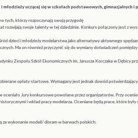
 i młodzieży uczącej się w szkołach podstawowych, gimnazjalnych i 
 tych, którzy rozpoczynają swoją przygodę
 lat rozwijają swoje talenty w tej dziedzinie. Konkurs połączony jest z 
śród dzieci i młodzieży modelarstwa jako alternatywy aktywnego spędzan
icznych. Ma on również przyczynić się do wymiany doświadczeń pomiędzy
ynku Zespołu Szkół Ekonomicznych im. Janusza Korczaka w Dębicy przy u
bierane opłaty startowe. Wymagany jest jednak dowód potwierdzający to
 oceniało Jury konkursowe powołane przez organizatorów. Przy ocenie 
 historycznymi i wkład pracy modelarza. Oceniane będą prace, które był
za wykonanie modeli/ dioram w barwach polskich.