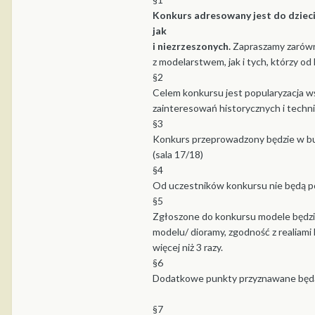
Konkurs adresowany jest do dzieci
jak
i niezrzeszonych.
Zapraszamy zarówno
z modelarstwem, jak i tych, którzy od
§2
Celem konkursu jest popularyzacja w
zainteresowań historycznych i techn
§3
Konkurs przeprowadzony będzie w bud
(sala 17/18)
§4
Od uczestników konkursu nie będą po
§5
Zgłoszone do konkursu modele będzie
modelu/ dioramy, zgodność z realiami
więcej niż 3 razy.
§6
Dodatkowe punkty przyznawane będą 
§7