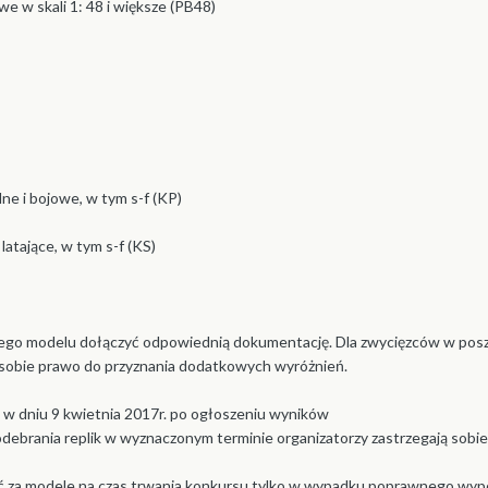
e w skali 1: 48 i większe (PB48)
ne i bojowe, w tym s-f (KP)
latające, w tym s-f (KS)
dego modelu dołączyć odpowiednią dokumentację. Dla zwycięzców w posz
 sobie prawo do przyznania dodatkowych wyróżnień.
w dniu 9 kwietnia 2017r. po ogłoszeniu wyników
odebrania replik w wyznaczonym terminie organizatorzy zastrzegają sob
ć za modele na czas trwania konkursu tylko w wypadku poprawnego wypeł