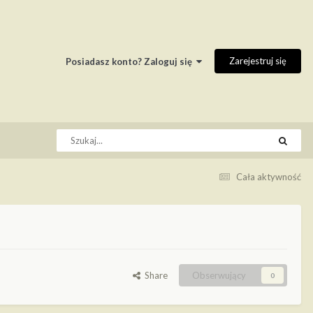
Zarejestruj się
Posiadasz konto? Zaloguj się
Cała aktywność
Share
Obserwujący
0