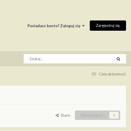
Zarejestruj się
Posiadasz konto? Zaloguj się
Cała aktywność
Share
Obserwujący
0