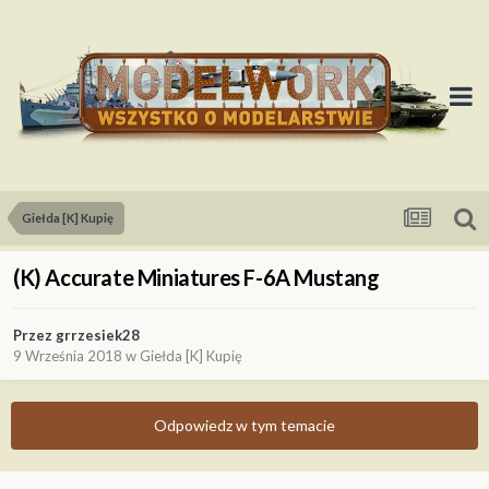
Giełda [K] Kupię
(K) Accurate Miniatures F-6A Mustang
Przez
grrzesiek28
9 Września 2018
w
Giełda [K] Kupię
Odpowiedz w tym temacie