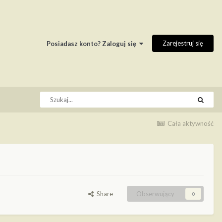
Zarejestruj się
Posiadasz konto? Zaloguj się
Cała aktywność
Share
Obserwujący
0