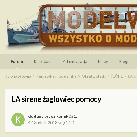
Forum
Kalendarz
Administracja
Kluby
Blogi
Strona główna
Tematyka modelarska
Okręty, statki
[O]1:1
LA s
LA sirene żaglowiec pomocy
dodany przez
kamik051
,
4 Grudnia 2018
w
[O]1:1