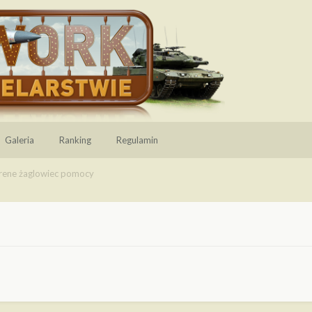
Galeria
Ranking
Regulamin
irene żaglowiec pomocy