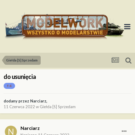
Giełda [S] Sprzedam
do usunięcia
f-4
dodany przez
Narciarz
,
11 Czerwca 2022
w
Giełda [S] Sprzedam
Narciarz