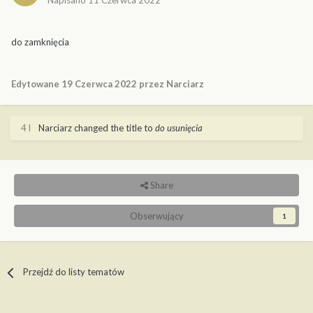
Napisano
11 Czerwca 2022
do zamknięcia
Edytowane
19 Czerwca 2022
przez Narciarz
4 l
Narciarz
changed the title to
do usunięcia
Share
Obserwujący
1
Przejdź do listy tematów