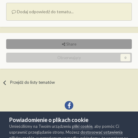
Dodaj odpowiedź do tematu...
Share
Obserwujący
0
Przejdź do listy tematów
Powiadomienie o plikach cookie
Język
Kontakt
Umieściliśmy na Twoim urządzeniu
pliki cookie
, aby pomóc Ci
Copyright © Modelwork.pl
usprawnić przeglądanie strony. Możesz
dostosować ustawienia
Powered by Invision Community