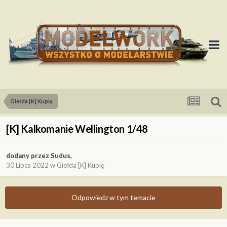
Giełda [K] Kupię
[K] Kalkomanie Wellington 1/48
dodany przez
Sudus
,
30 Lipca 2022
w
Giełda [K] Kupię
Odpowiedz w tym temacie