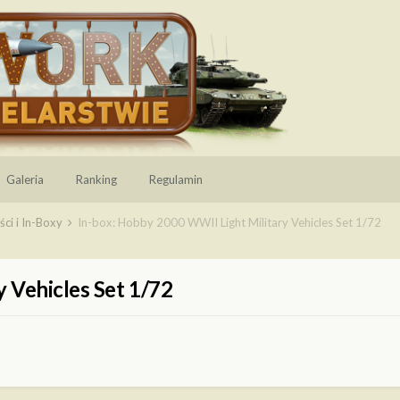
Galeria
Ranking
Regulamin
ci i In-Boxy
In-box: Hobby 2000 WWII Light Military Vehicles Set 1/72
 Vehicles Set 1/72