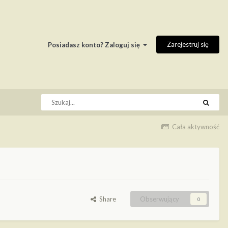
Zarejestruj się
Posiadasz konto? Zaloguj się
Cała aktywność
Share
Obserwujący
0