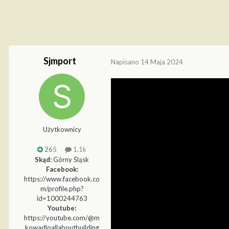
Sjmport
Napisano
14 Maja 2024
Użytkownicy
265
1,1k
Skąd:
Górny Śląsk
Facebook:
https://www.facebook.co
m/profile.php?
id=1000244763
Youtube:
https://youtube.com/@m
kowadloallaboutbuilding