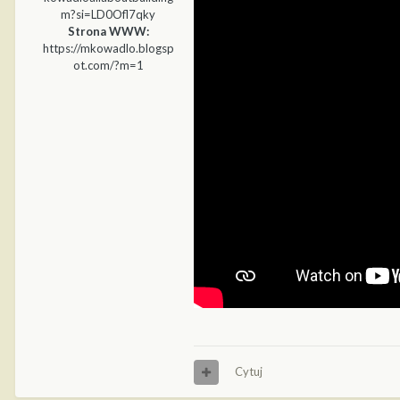
m?si=LD0Ofl7qky
Strona WWW:
https://mkowadlo.blogsp
ot.com/?m=1
Cytuj