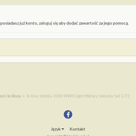
 posiadasz już konto,
zaloguj się
aby dodać zawartość za jego pomocą.
ci i In-Boxy
In-box: Hobby 2000 WWII Light Military Vehicles Set 1/72
Język
Kontakt