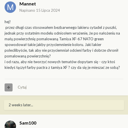
Mannet
Napisano
15 Lipca 2024
hej!
przez długi czas stosowałem bezbarwnego lakieru cytadel z puszki,
jednak przy ostatnim modelu odniosłem wrażenie, że po nałożeniu na
małą powierzchnię pomalowaną Tamiya XF-67 NATO green
spowodował takie jakby przyciemnienie koloru. Jaki lakier
polecilibyście, tak aby nie przyciemniał odcieni farby i dobrze chronił
pomalowaną powierzchnię?
i od razu, aby nie tworzyć nowych tematów dopytam się - czy ktoś
kiedyś łączył farby pactra z tamiya XF ? czy da się je mieszać ze sobą?
Cytuj
2 weeks later...
Sam100