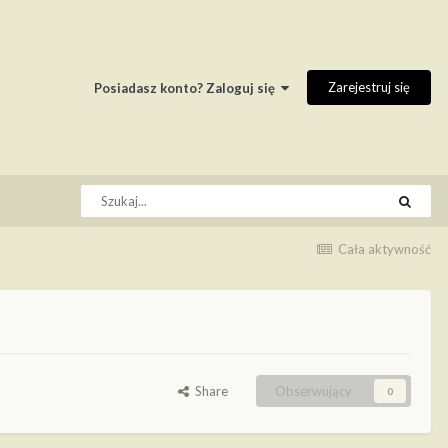
Zarejestruj się
Posiadasz konto? Zaloguj się
Cała aktywność
Share
Obserwujący
0