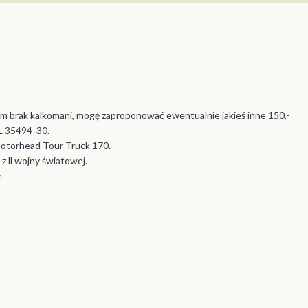
 brak kalkomani, mogę zaproponować ewentualnie jakieś inne 150.-
 L 35494 30.-
 Motorhead Tour Truck 170.-
z ll wojny światowej.
e