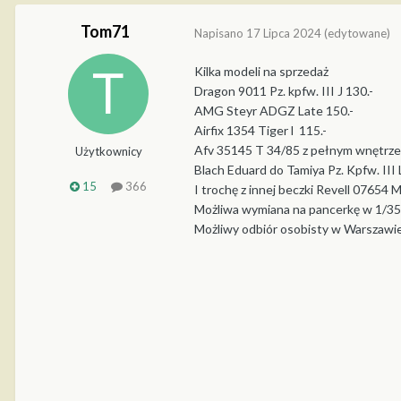
Tom71
Napisano
17 Lipca 2024
(edytowane)
Kilka modeli na sprzedaż
Dragon 9011 Pz. kpfw. III J 130.-
AMG Steyr ADGZ Late 150.-
Airfix 1354 Tiger l 115.-
Afv 35145 T 34/85 z pełnym wnętrzem
Użytkownicy
Blach Eduard do Tamiya Pz. Kpfw. III
15
366
I trochę z innej beczki Revell 07654
Możliwa wymiana na pancerkę w 1/35 
Możliwy odbiór osobisty w Warszawi