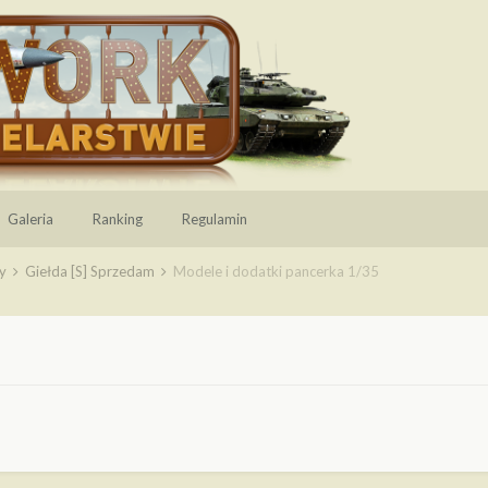
Galeria
Ranking
Regulamin
wy
Giełda [S] Sprzedam
Modele i dodatki pancerka 1/35