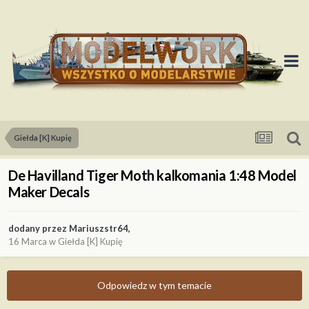
Giełda [K] Kupię
De Havilland Tiger Moth kalkomania 1:48 Model
Maker Decals
dodany przez
Mariuszstr64
,
16 Marca
w
Giełda [K] Kupię
Odpowiedz w tym temacie