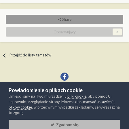
Share
Obserwujący
0
Przejdź do listy tematów
Powiadomienie o plikach cookie
Język
Kontakt
Umieściliśmy na Twoim urządzeniu
pliki cookie
, aby pomóc Ci
Copyright © Modelwork.pl
usprawnić przeglądanie strony. Możesz
dostosować ustawienia
Powered by Invision Community
plików cookie
, w przeciwnym wypadku zakładamy, że wyrażasz na
to zgodę.
Zgadzam się.