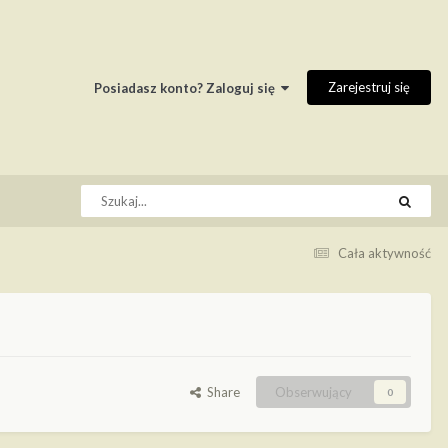
Zarejestruj się
Posiadasz konto? Zaloguj się
Cała aktywność
Share
Obserwujący
0