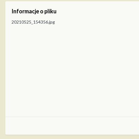
Informacje o pliku
20210525_154356.jpg