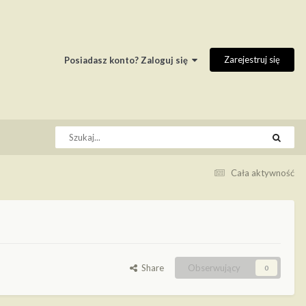
Zarejestruj się
Posiadasz konto? Zaloguj się
Cała aktywność
Share
Obserwujący
0