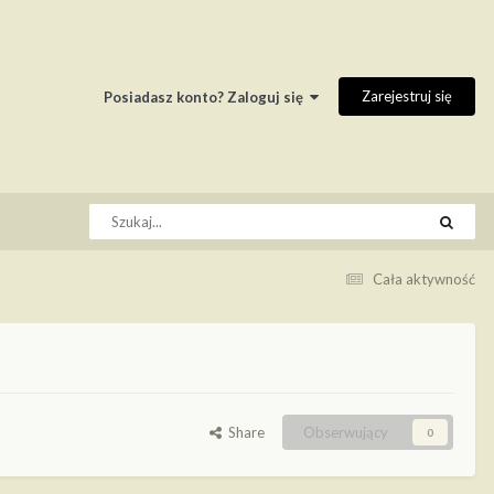
Zarejestruj się
Posiadasz konto? Zaloguj się
Cała aktywność
Share
Obserwujący
0