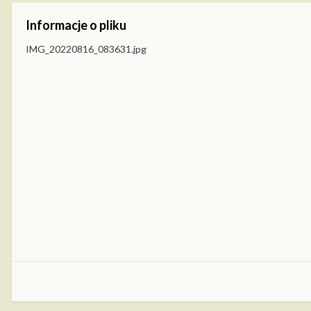
Informacje o pliku
IMG_20220816_083631.jpg