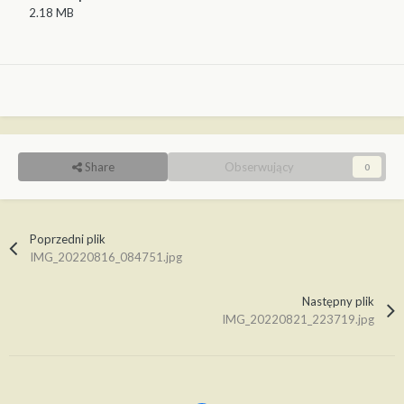
2.18 MB
Share
Obserwujący
0
Poprzedni plik
IMG_20220816_084751.jpg
Następny plik
IMG_20220821_223719.jpg