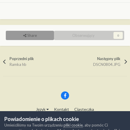
Share
Obserwujący
0
Poprzedni plik
Następny plik
Ramka hb
DSCN0804.JPG
Język
Kontakt
Ciasteczka
Copyright © Modelwork.pl
Powiadomienie o plikach cookie
Powered by Invision Community
Umieściliśmy na Twoim urządzeniu
pliki cookie
, aby pomóc Ci