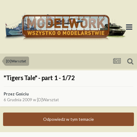
[D]Warsztat
"Tigers Tale" - part 1 - 1/72
Przez
Gościu
6 Grudnia 2009
w
[D]Warsztat
Odpowiedz w tym temacie