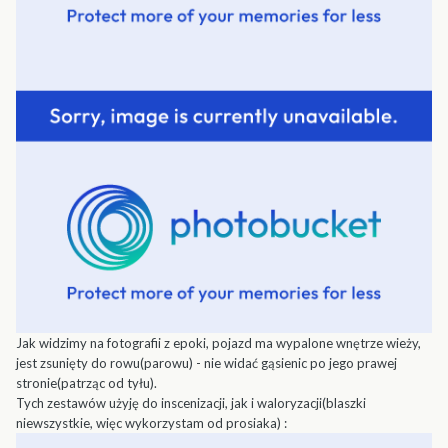
Jak widzimy na fotografii z epoki, pojazd ma wypalone wnętrze wieży,
jest zsunięty do rowu(parowu) - nie widać gąsienic po jego prawej
stronie(patrząc od tyłu).
Tych zestawów użyję do inscenizacji, jak i waloryzacji(blaszki
niewszystkie, więc wykorzystam od prosiaka) :