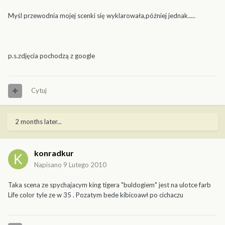
Myśl przewodnia mojej scenki się wyklarowała,później jednak.....
p.s.zdjęcia pochodzą z google
Cytuj
2 months later...
konradkur
Napisano
9 Lutego 2010
Taka scena ze spychajacym king tigera "buldogiem" jest na ulotce farb
Life color tyle ze w 35 . Pozatym bede kibicoawł po cichaczu