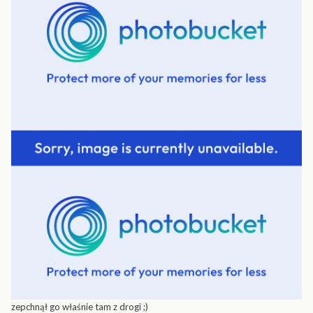
zepchnął go właśnie tam z drogi ;)