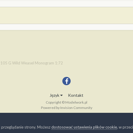
-105 G Wild Weasel Monogram 1:72
Język
Kontakt
Copyright © Modelwork.pl
Powered by Invision Community
ć przeglądanie strony. Możesz
dostosować ustawienia plików cookie
, w prze