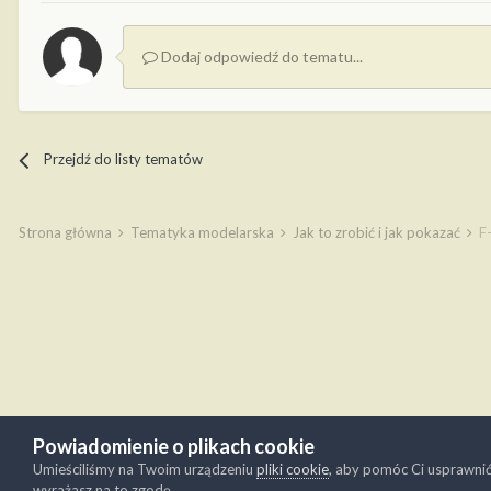
Dodaj odpowiedź do tematu...
Przejdź do listy tematów
Strona główna
Tematyka modelarska
Jak to zrobić i jak pokazać
F
Powiadomienie o plikach cookie
Umieściliśmy na Twoim urządzeniu
pliki cookie
, aby pomóc Ci usprawni
wyrażasz na to zgodę.