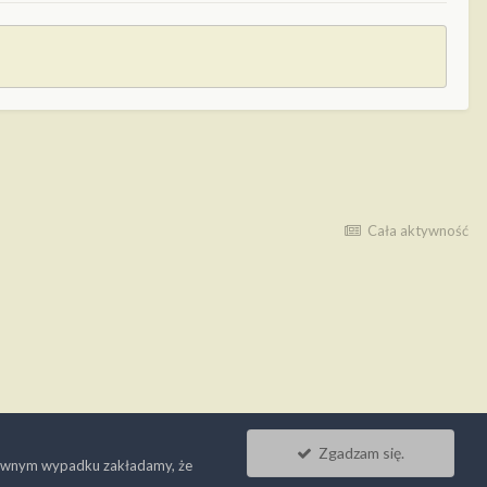
Cała aktywność
Zgadzam się.
ciwnym wypadku zakładamy, że