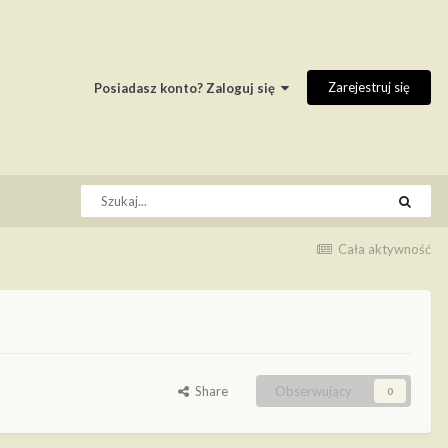
Zarejestruj się
Posiadasz konto? Zaloguj się
Cała aktywność
Share
Obserwujący
0