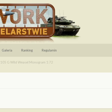
Galeria
Ranking
Regulamin
-105 G Wild Weasel Monogram 1:72