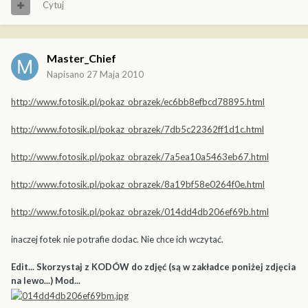
Cytuj
Master_Chief
Napisano
27 Maja 2010
http://www.fotosik.pl/pokaz_obrazek/ec6bb8efbcd78895.html
http://www.fotosik.pl/pokaz_obrazek/7db5c22362ff1d1c.html
http://www.fotosik.pl/pokaz_obrazek/7a5ea10a5463eb67.html
http://www.fotosik.pl/pokaz_obrazek/8a19bf58e0264f0e.html
http://www.fotosik.pl/pokaz_obrazek/014dd4db206ef69b.html
inaczej fotek nie potrafie dodac. Nie chce ich wczytać.
Edit... Skorzystaj z KODÓW do zdjęć (są w zakładce poniżej zdjęcia
na lewo...) Mod...