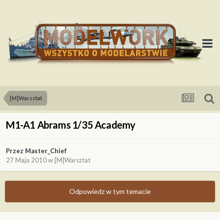
[M]Warsztat
M1-A1 Abrams 1/35 Academy
Przez
Master_Chief
27 Maja 2010
w
[M]Warsztat
Odpowiedz w tym temacie