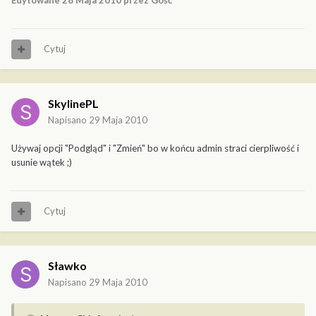
Edytowane
28 Maja 2010
przez Gość
Cytuj
SkylinePL
Napisano
29 Maja 2010
Używaj opcji "Podgląd" i "Zmień" bo w końcu admin straci cierpliwość i
usunie wątek ;)
Cytuj
Sławko
Napisano
29 Maja 2010