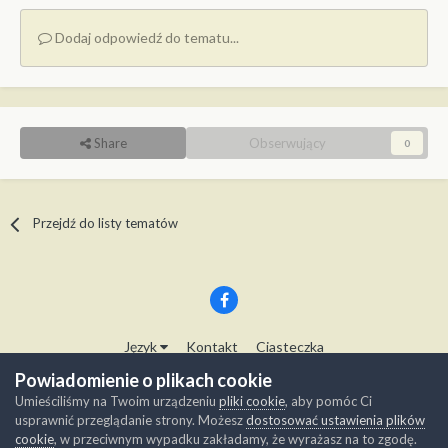
Dodaj odpowiedź do tematu...
Share
Obserwujący
0
Przejdź do listy tematów
Język
Kontakt
Ciasteczka
Copyright © Modelwork.pl
Powiadomienie o plikach cookie
Powered by Invision Community
Umieściliśmy na Twoim urządzeniu
pliki cookie
, aby pomóc Ci
usprawnić przeglądanie strony. Możesz
dostosować ustawienia plików
cookie
, w przeciwnym wypadku zakładamy, że wyrażasz na to zgodę.