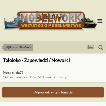
[M]Nowości i In-Boxy
Tololoko - Zapowiedzi / Nowości
Przez
skala72
14 Października 2011
w
[M]Nowości i In-Boxy
Odpowiedz w tym temacie