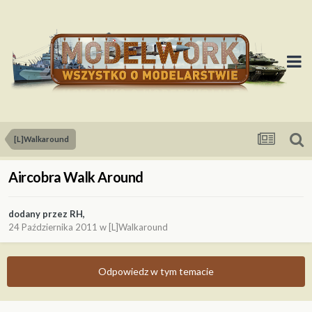
[L]Walkaround
Aircobra Walk Around
dodany przez
RH
,
24 Października 2011
w
[L]Walkaround
Odpowiedz w tym temacie