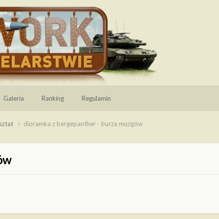
Galeria
Ranking
Regulamin
sztat
dioramka z bergepanther - burza muzgów
gów