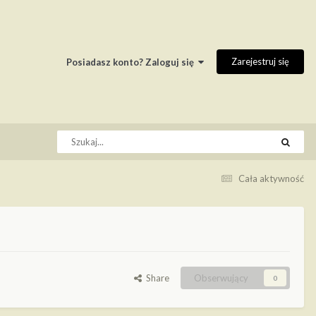
Zarejestruj się
Posiadasz konto? Zaloguj się
Cała aktywność
Share
Obserwujący
0