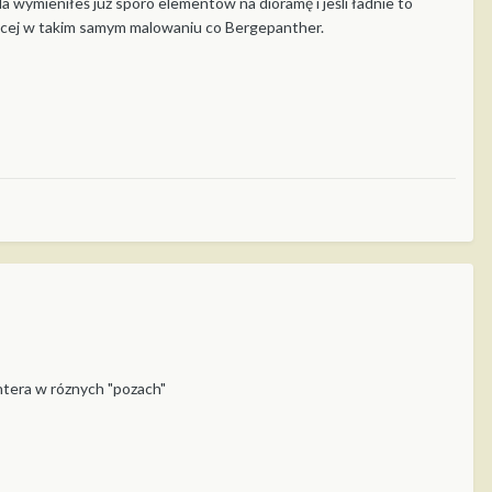
 wymieniłeś już sporo elementów na dioramę i jeśli ładnie to
 więcej w takim samym malowaniu co Bergepanther.
ntera w róznych "pozach"