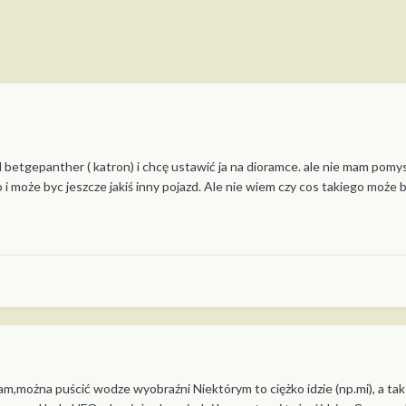
betgepanther ( katron) i chcę ustawić ja na dioramce. ale nie mam pomysł
o i może byc jeszcze jakiś inny pojazd. Ale nie wiem czy cos takiego moż
ram,można puścić wodze wyobraźni Niektórym to ciężko idzie (np.mi), a tak