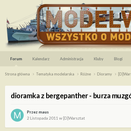
Forum
Kalendarz
Administracja
Kluby
Blogi
Strona główna
Tematyka modelarska
Różne
Dioramy
[D]War
dioramka z bergepanther - burza muz
Przez
maus
2 Listopada 2011
w
[D]Warsztat