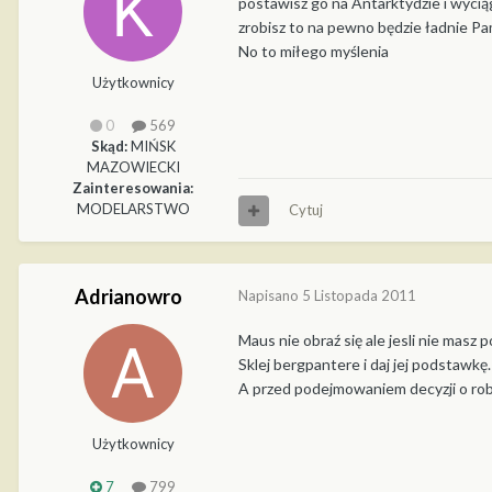
postawisz go na Antarktydzie i wycią
zrobisz to na pewno będzie ładnie Pam
No to miłego myślenia
Użytkownicy
0
569
Skąd:
MIŃSK
MAZOWIECKI
Zainteresowania:
MODELARSTWO
Cytuj
Adrianowro
Napisano
5 Listopada 2011
Maus nie obraź się ale jesli nie masz p
Sklej bergpantere i daj jej podstawkę.
A przed podejmowaniem decyzji o rob
Użytkownicy
7
799