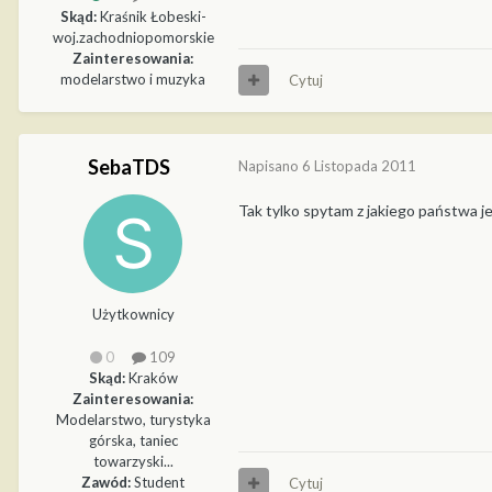
Skąd:
Kraśnik Łobeski-
woj.zachodniopomorskie
Zainteresowania:
modelarstwo i muzyka
Cytuj
SebaTDS
Napisano
6 Listopada 2011
Tak tylko spytam z jakiego państwa je
Użytkownicy
0
109
Skąd:
Kraków
Zainteresowania:
Modelarstwo, turystyka
górska, taniec
towarzyski...
Zawód:
Student
Cytuj