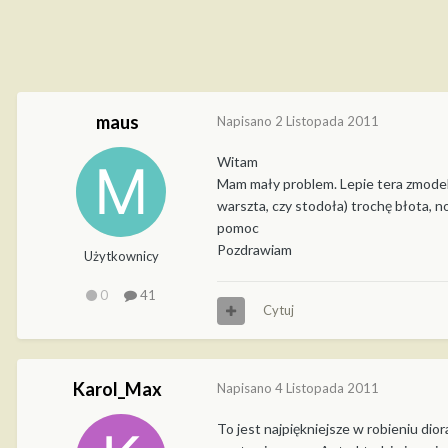
maus
Napisano
2 Listopada 2011
Witam
Mam mały problem. Lepie tera zmodel 
warszta, czy stodoła) trochę błota, n
pomoc
Pozdrawiam
Użytkownicy
0
41
Cytuj
Karol_Max
Napisano
4 Listopada 2011
To jest najpiękniejsze w robieniu dio