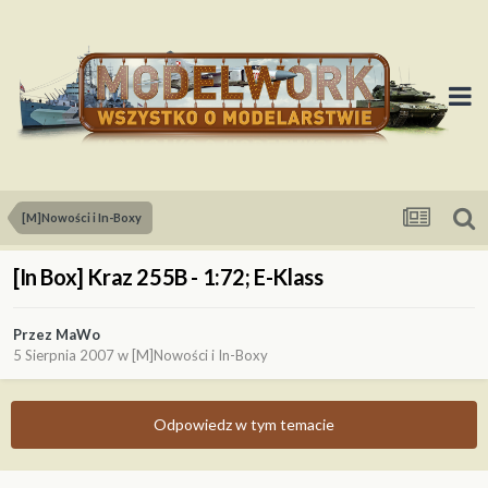
[M]Nowości i In-Boxy
[In Box] Kraz 255B - 1:72; E-Klass
Przez
MaWo
5 Sierpnia 2007
w
[M]Nowości i In-Boxy
Odpowiedz w tym temacie