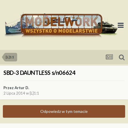
[L]1:1
SBD-3 DAUNTLESS s/n06624
Przez
Artur D.
2 Lipca 2014
w
[L]1:1
Odpowiedz w tym temacie