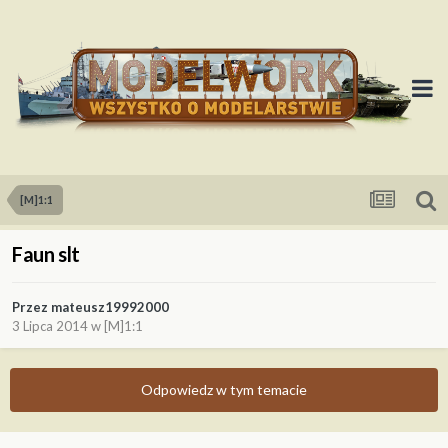
[M]1:1
Faun slt
Przez
mateusz19992000
3 Lipca 2014
w
[M]1:1
Odpowiedz w tym temacie