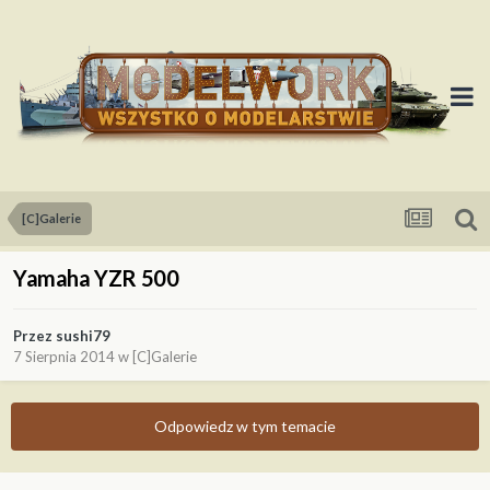
[C]Galerie
Yamaha YZR 500
Przez
sushi79
7 Sierpnia 2014
w
[C]Galerie
Odpowiedz w tym temacie