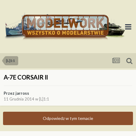
[L]1:1
A-7E CORSAIR II
Przez
jarross
11 Grudnia 2014
w
[L]1:1
Odpowiedz w tym temacie