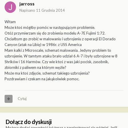
jarross
Napisano
11 Grudnia 2014
Witam
Może ktoś mógłby pomóc w następującym problemie.
Otóż przymierzam się do zrobienia modelu A-7E Fujimi 1:72.
Chciałbym go zrobić w malowaniu i uzbrojeniu z operacji El Dorado
Canyon (atak na Libię) w 1986r. z USS America
Mam kalki z Microscale, schemat malowania. Jedyny problem to
uzbrojenie. W tamtym ataku brało udział 6 A-7 i były uzbrojone w 8
Shrików i 16 Harmów. Czy wie ktoś z was jaki pocisk, zasobnik,
zbiorniki z paliwem na którym węźle?
Może ma ktoś zdjęcie, schemat takiego uzbrojenia?
Pozdrawiam i czekam na jakąkolwiek pomoc.
Cytuj
Dołącz do dyskusji
Możesz dodać zawartość już teraz a zarejestrować się później. Jeśli