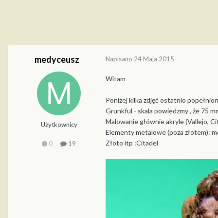
medyceusz
Napisano
24 Maja 2015
Witam
Poniżej kilka zdjęć ostatnio popełnione
Grunkful - skala powiedzmy , że 75 m
Malowanie głównie akryle (Vallejo, Ci
Użytkownicy
Elementy metalowe (poza złotem): m
Złoto itp :Citadel
0
19