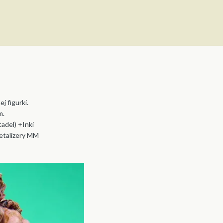
j figurki.
m.
tadel) +Inki
etalizery MM