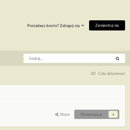
Zarejestruj się
Posiadasz konto? Zaloguj się
Cała aktywność
Share
Obserwujący
1