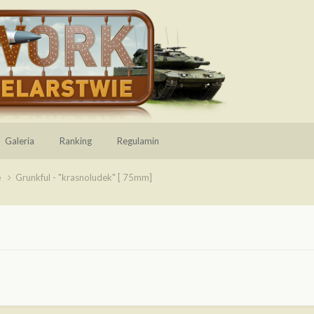
Galeria
Ranking
Regulamin
e
Grunkful - "krasnoludek" [ 75mm]