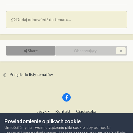
Dodaj odpowiedź do tematu...
Share
Obserwujący
0
Przejdź do listy tematów
Język
Kontakt
Ciasteczka
Copyright © Modelwork.pl
Powiadomienie o plikach cookie
Powered by Invision Community
Umieściliśmy na Twoim urządzeniu
pliki cookie
, aby pomóc Ci
usprawnić przeglądanie strony. Możesz
dostosować ustawienia plików