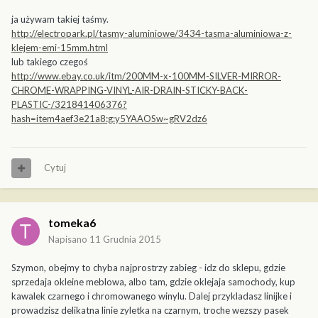
ja używam takiej taśmy.
http://electropark.pl/tasmy-aluminiowe/3434-tasma-aluminiowa-z-
klejem-emi-15mm.html
lub takiego czegoś
http://www.ebay.co.uk/itm/200MM-x-100MM-SILVER-MIRROR-
CHROME-WRAPPING-VINYL-AIR-DRAIN-STICKY-BACK-
PLASTIC-/321841406376?
hash=item4aef3e21a8:g:y5YAAOSw~gRV2dz6
Cytuj
tomeka6
Napisano
11 Grudnia 2015
Szymon, obejmy to chyba najprostrzy zabieg - idz do sklepu, gdzie
sprzedaja okleine meblowa, albo tam, gdzie oklejaja samochody, kup
kawalek czarnego i chromowanego winylu. Dalej przykladasz linijke i
prowadzisz delikatna linie zyletka na czarnym, troche wezszy pasek