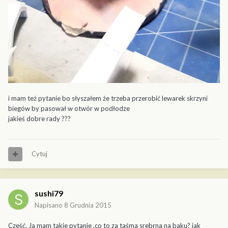
i mam też pytanie bo słyszałem że trzeba przerobić lewarek skrzyni
biegów by pasował w otwór w podłodze
jakieś dobre rady ???
Cytuj
sushi79
Napisano
8 Grudnia 2015
Cześć. Ja mam takie pytanie ,co to za taśma srebrna na baku? jak