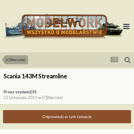
[C]Warsztat
Scania 143M Streamline
Przez
szymon235
22 Listopada 2015
w
[C]Warsztat
Odpowiedz w tym temacie