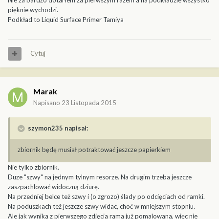
Nie za bardzo dotarłem za pierwszym razem a na podkładzie wszystko
pięknie wychodzi.
Podkład to Liquid Surface Primer Tamiya
Cytuj
Marak
Napisano
23 Listopada 2015
szymon235 napisał:
zbiornik będę musiał potraktować jeszcze papierkiem
Nie tylko zbiornik.
Duze "szwy" na jednym tylnym resorze. Na drugim trzeba jeszcze
zaszpachlować widoczną dziurę.
Na przedniej belce też szwy i (o zgrozo) ślady po odcięciach od ramki.
Na poduszkach też jeszcze szwy widac, choć w mniejszym stopniu.
Ale jak wynika z pierwszego zdjęcia rama już pomalowana, więc nie