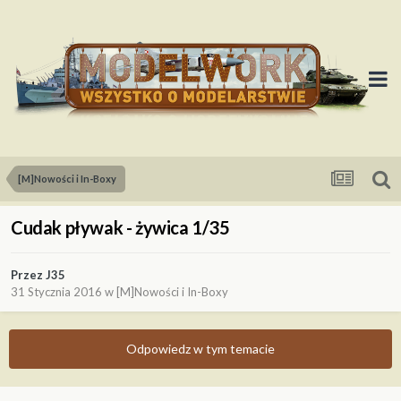
[M]Nowości i In-Boxy
Cudak pływak - żywica 1/35
Przez
J35
31 Stycznia 2016
w
[M]Nowości i In-Boxy
Odpowiedz w tym temacie