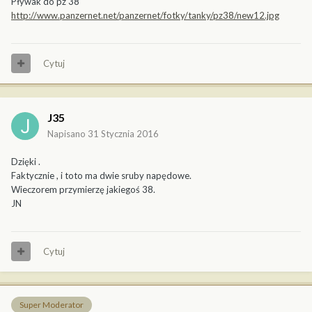
Pływak do pz 38
http://www.panzernet.net/panzernet/fotky/tanky/pz38/new12.jpg
Cytuj
J35
Napisano
31 Stycznia 2016
Dzięki .
Faktycznie , i toto ma dwie sruby napędowe.
Wieczorem przymierzę jakiegoś 38.
JN
Cytuj
Super Moderator