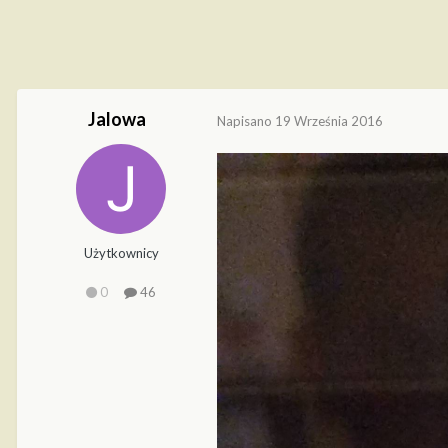
Jalowa
Napisano
19 Września 2016
Użytkownicy
0
46