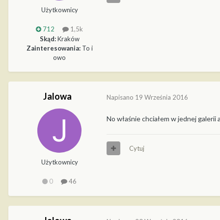
Użytkownicy
712
1,5k
Skąd:
Kraków
Zainteresowania:
To i
owo
Jalowa
Napisano
19 Września 2016
No właśnie chciałem w jednej galerii a
Cytuj
Użytkownicy
0
46