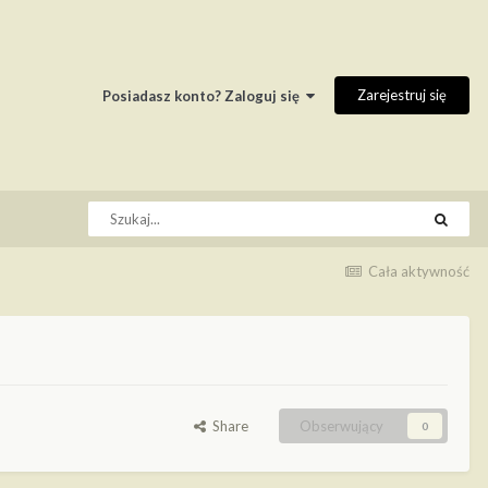
Zarejestruj się
Posiadasz konto? Zaloguj się
Cała aktywność
Share
Obserwujący
0