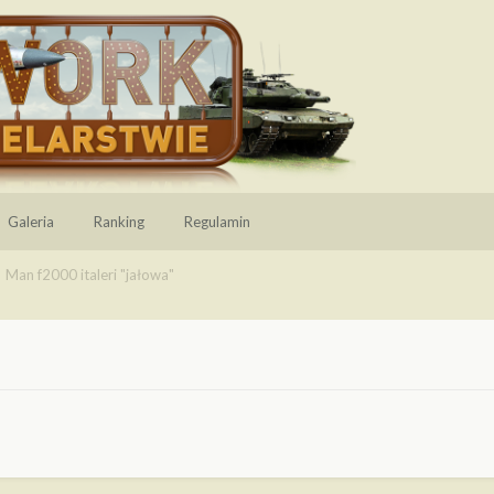
Galeria
Ranking
Regulamin
Man f2000 italeri "jałowa"