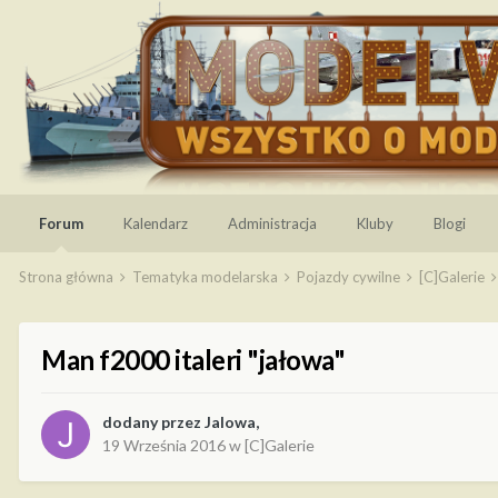
Forum
Kalendarz
Administracja
Kluby
Blogi
Strona główna
Tematyka modelarska
Pojazdy cywilne
[C]Galerie
Man f2000 italeri "jałowa"
dodany przez
Jalowa
,
19 Września 2016
w
[C]Galerie