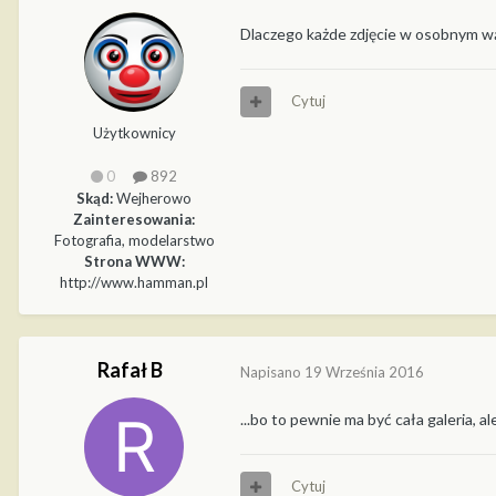
Dlaczego każde zdjęcie w osobnym w
Cytuj
Użytkownicy
0
892
Skąd:
Wejherowo
Zainteresowania:
Fotografia, modelarstwo
Strona WWW:
http://www.hamman.pl
Rafał B
Napisano
19 Września 2016
...bo to pewnie ma być cała galeria, 
Cytuj