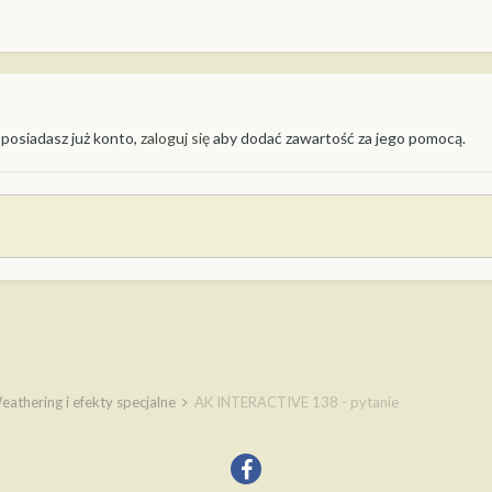
 posiadasz już konto,
zaloguj się
aby dodać zawartość za jego pomocą.
eathering i efekty specjalne
AK INTERACTIVE 138 - pytanie