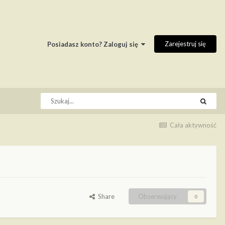
Zarejestruj się
Posiadasz konto? Zaloguj się
Cała aktywność
Share
Obserwujący
0