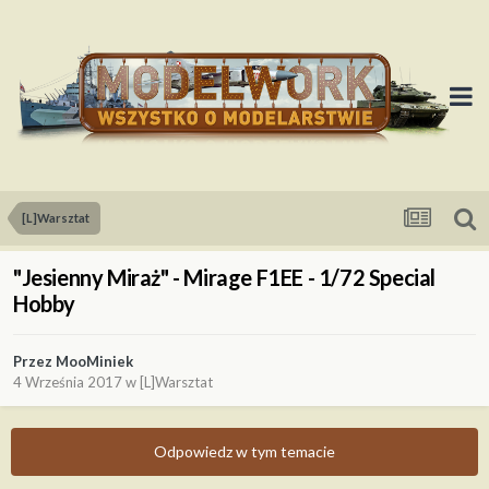
[L]Warsztat
"Jesienny Miraż" - Mirage F1EE - 1/72 Special
Hobby
Przez
MooMiniek
4 Września 2017
w
[L]Warsztat
Odpowiedz w tym temacie