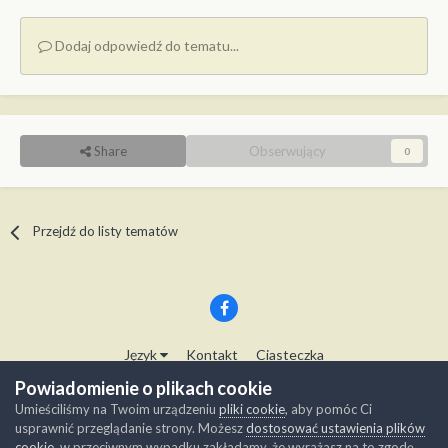
Dodaj odpowiedź do tematu...
Share
Obserwujący
0
Przejdź do listy tematów
Język
Kontakt
Ciasteczka
Copyright © Modelwork.pl
Powiadomienie o plikach cookie
Powered by Invision Community
Umieściliśmy na Twoim urządzeniu
pliki cookie
, aby pomóc Ci
usprawnić przeglądanie strony. Możesz
dostosować ustawienia plików
cookie
, w przeciwnym wypadku zakładamy, że wyrażasz na to zgodę.