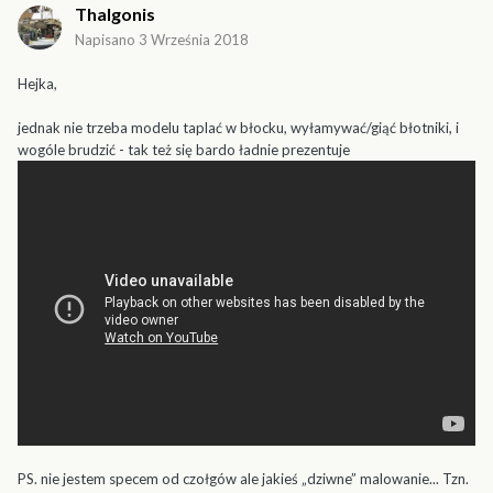
Thalgonis
Napisano
3 Września 2018
Hejka,
jednak nie trzeba modelu taplać w błocku, wyłamywać/giąć błotniki, i
wogóle brudzić - tak też się bardo ładnie prezentuje
PS. nie jestem specem od czołgów ale jakieś „dziwne” malowanie... Tzn.