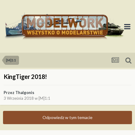
[M]1:1
KingTiger 2018!
Przez
Thalgonis
3 Września 2018
w
[M]1:1
Odpowiedz w tym temacie