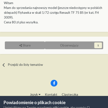
Witam
Mam do sprzedania najnowszy model (jeszcze niedostępny w polskich
sklepach) Flyhawka w skali 1/72 czołgu Renault TF 75 BS (nr kat. FH
3009).
Cena 80 zł plus wysyłka.
Share
Obserwujący
1
Przejdź do listy tematów
Język
Kontakt
Ciasteczka
Copyright © Modelwork.pl
Powiadomienie o plikach cookie
Powered by Invision Community
Umieściliśmy na Twoim urządzeniu
pliki cookie
, aby pomóc Ci