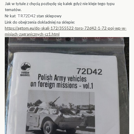
Jak w tytule z chęcią pozbędę się kalek gdyż nie kleje tego typu
tematów.
TR72D42
Nr kat
stan sklepowy
Link do obejrzenia dokladniej na sklepie:
https://agtom.eu/do-skali-172/355522-toro-72d42-1-72-poj-wp-w-
misjach-zagranicznych-cz1.html